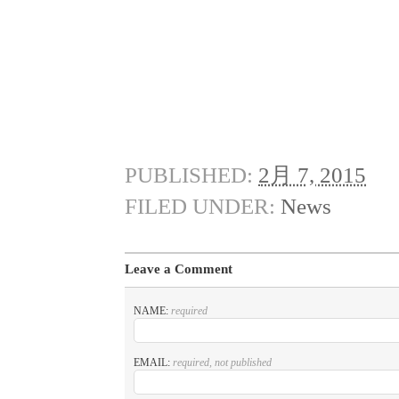
PUBLISHED:
2月 7, 2015
FILED UNDER:
News
Leave a Comment
NAME:
required
EMAIL:
required, not published