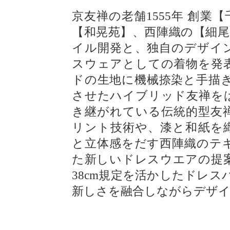
京友禅の老舗1555年 創業
【和晃苑】、西陣織の【細尾
イル開発と、独自のデザイ
スウェアとしての着物を発
ドの生地に機械捺染と手描き
させたハイブリッド友禅を
き継がれている伝統的型友
リント技術や、漆と和紙を
と立体感をだす西陣織のテ
た新しいドレスウエアの提
38cm規定を活かしたドレ
新しさを融合しながらデザ