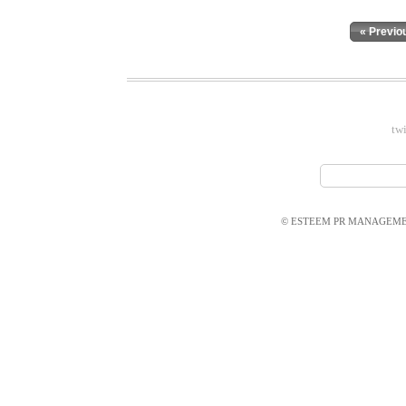
« Previo
twi
© ESTEEM PR MANAGEMEN