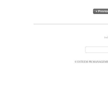
« Previo
twi
© ESTEEM PR MANAGEMEN