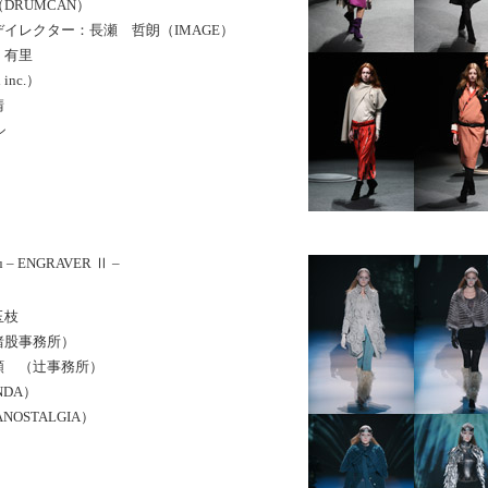
DRUMCAN）
イレクター：長瀬 哲朗（IMAGE）
 有里
inc.）
晴
シ
 – ENGRAVER Ⅱ –
玉枝
猪股事務所）
順 （辻事務所）
NDA）
NOSTALGIA）