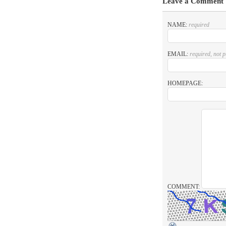
Leave a Comment
NAME:
required
EMAIL:
required, not 
HOMEPAGE:
COMMENT: