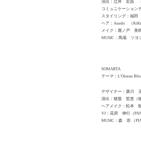
演出：辻井 宏昌 （
コミュニケーションデ
スタイリング：福田
ヘア：Asashi （KiKi 
メイク：鹿ノ戸 美
MUSIC：馬場 ツヨ
SOMARTA
テーマ：L’Oiseau Bleu
デザイナー：廣川 
演出：猪股 哲恵（
ヘアメイク：松本 
VJ：花房 伸行（PA
MUSIC：森 崇 （PIA