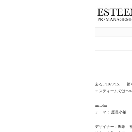
去る3/10?3/15
エスティームではmato
matohu
テーマ： 慶長小袖
デザイナー：堀畑 