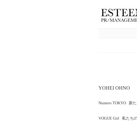
YOHEI OHNO
Numero TOKYO
VOGUE Girl 私